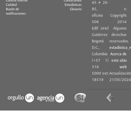
Control interno
Contáctenos
45 # 26-
Calidad
Estadísticas
85,
©
Buzón de
Glosario
notificaciones
oficina
Copyright
506
2014
Edif. Uriel
Algunos
Gutiérrez
derechos
Bogotá
reservados.
D.C.,
estadistica_
Colombia
Acerca de
(+57 1)
este sitio
316
web
5000 ext:
Actualización
18519
21/05/202